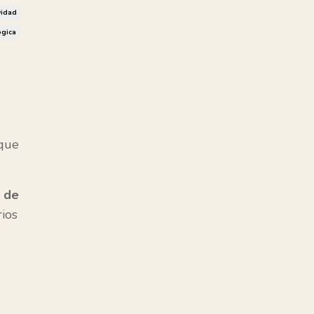
vidad
ógica
 que
 de
ios