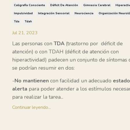
Caligrafía Consciente
Déficit De Atención
Gimnasia Cerebral
Hiperacti
Impulsividad
Integración Sensorial
Neurociencia
Organización Neurol
Tda
Tdah
Jul 21, 2023
Las personas con
TDA
(trastorno por déficit de
atención) o con TDAH
(déficit de atención con
hiperactividad) padecen un conjunto de síntomas
se podrían resumir en dos:
-
No mantienen
con facilidad un adecuado
estado
alerta
para poder atender a los estímulos necesar
para realizar la tarea
...
Continuar leyendo...