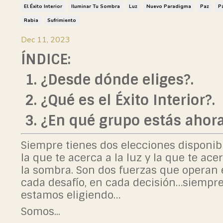
El Éxito Interior
Iluminar Tu Sombra
Luz
Nuevo Paradigma
Paz
P
Rabia
Sufrimiento
Dec 11, 2023
ÍNDICE:
1. ¿Desde dónde eliges?.
2. ¿Qué es el Éxito Interior?.
3. ¿En qué grupo estás ahor
Siempre tienes dos elecciones disponibl
la que te acerca a la luz y la que te ace
la sombra.
Son dos fuerzas que operan
cada desafío, en cada decisión…siempr
estamos eligiendo…
Somos
...