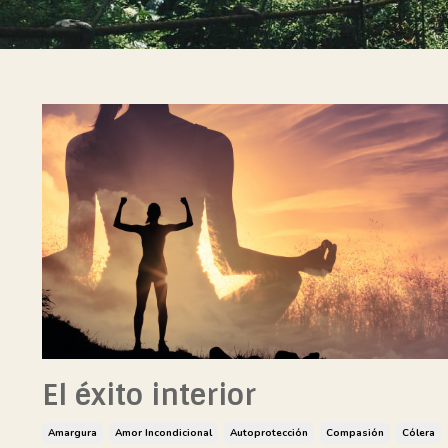
El éxito interior
Amargura
Amor Incondicional
Autoprotección
Compasión
Cólera