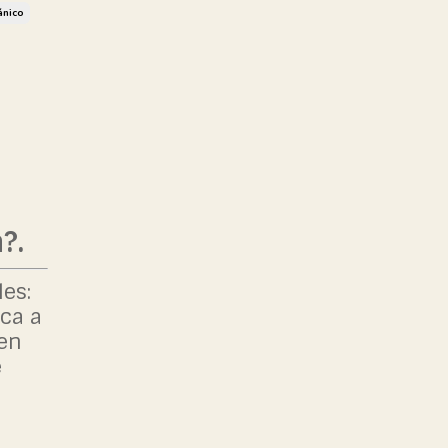
ánico
a?.
es:
rca a
 en
e