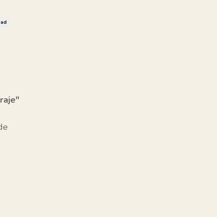
dad
raje"
de