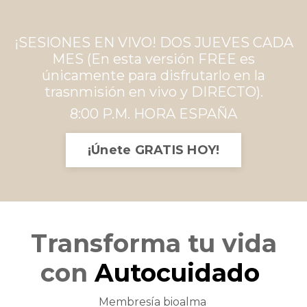
¡SESIONES EN VIVO! DOS JUEVES CADA
MES (En esta versión FREE es
únicamente para disfrutarlo en la
trasnmisión en vivo y DIRECTO).
8:00 P.M. HORA ESPAÑA
¡Únete GRATIS HOY!
Transforma tu vida
con
Autocuidado
Membresía bioalma