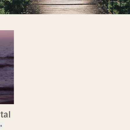
tal
os