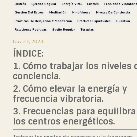
Distrés
Ejercico Regular
Energía Vital
Eustrés
Frecuencia Vibratori
Gestión Del Estrés
Meditación
Mindfulness
Niveles De Conciencia
Prácticas De Relajación Y Meditación
Prácticas Espirituales
Quantum
Relaciones Positivas
Sueño Regular
Terapias
Nov 27, 2023
ÍNDICE:
1. Cómo trabajar los niveles 
conciencia.
2. Cómo elevar la energía y
frecuencia vibratoria.
3. Frecuencias para equilibra
los centros energéticos.